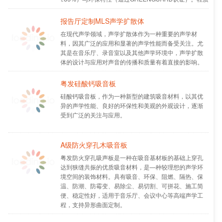
易安装，支持穿孔、凹凸造型等设计，满足商业办公、
音乐工作室、酒店等场景的降噪与装饰需求。
报告厅定制MLS声学扩散体
在现代声学领域，声学扩散体作为一种重要的声学材
料，因其广泛的应用和显著的声学性能而备受关注。尤
其是在音乐厅、录音室以及其他声学环境中，声学扩散
体的设计与应用对声音的传播和质量有着直接的影响。
粤发硅酸钙吸音板
硅酸钙吸音板，作为一种新型的建筑吸音材料，以其优
异的声学性能、良好的环保性和美观的外观设计，逐渐
受到广泛的关注与应用。
A级防火穿孔木吸音板
粤发防火穿孔吸声板是一种在吸音基材板的基础上穿孔
达到狭缝共振的优质吸音材料，是—种较理想的声学环
境空间的装饰材料。具有吸音、环保、阻燃、隔热、保
温、防潮、防霉变、易除尘、易切割、可拼花、施工简
便、稳定性好，适用于音乐厅、会议中心等高端声学工
程，支持异形曲面定制。