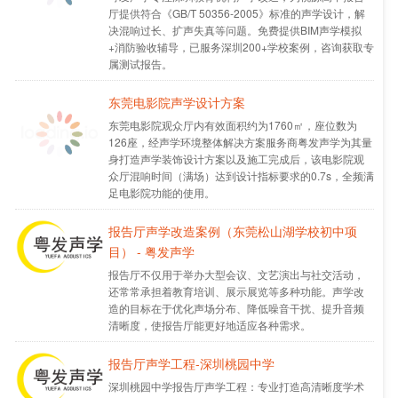
厅提供符合《GB/T 50356-2005》标准的声学设计，解
决混响过长、扩声失真等问题。免费提供BIM声学模拟
+消防验收辅导，已服务深圳200+学校案例，咨询获取专
属测试报告。
东莞电影院声学设计方案
东莞电影院观众厅内有效面积约为1760㎡，座位数为
126座，经声学环境整体解决方案服务商粤发声学为其量
身打造声学装饰设计方案以及施工完成后，该电影院观
众厅混响时间（满场）达到设计指标要求的0.7s，全频满
足电影院功能的使用。
报告厅声学改造案例（东莞松山湖学校初中项
目） - 粤发声学
报告厅不仅用于举办大型会议、文艺演出与社交活动，
还常常承担着教育培训、展示展览等多种功能。声学改
造的目标在于优化声场分布、降低噪音干扰、提升音频
清晰度，使报告厅能更好地适应各种需求。
报告厅声学工程-深圳桃园中学
深圳桃园中学报告厅声学工程：专业打造高清晰度学术