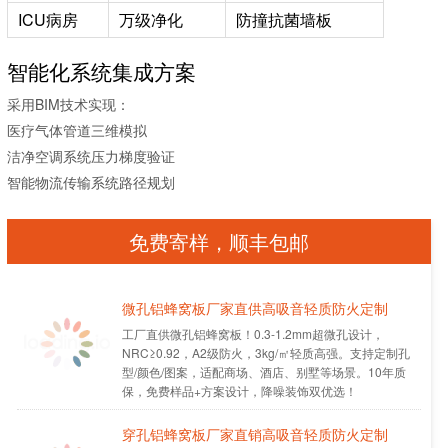
ICU病房
万级净化
防撞抗菌墙板
智能化系统集成方案
采用BIM技术实现：
医疗气体管道三维模拟
洁净空调系统压力梯度验证
智能物流传输系统路径规划
返回
免费寄样，顺丰包邮
微孔铝蜂窝板厂家直供高吸音轻质防火定制
工厂直供微孔铝蜂窝板！0.3-1.2mm超微孔设计，
NRC≥0.92，A2级防火，3kg/㎡轻质高强。支持定制孔
型/颜色/图案，适配商场、酒店、别墅等场景。10年质
保，免费样品+方案设计，降噪装饰双优选！
穿孔铝蜂窝板厂家直销高吸音轻质防火定制