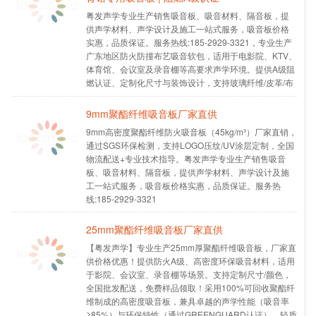
粤发声学专业生产销售吸音板、吸音材料、隔音板，提
供声学材料、声学设计及施工一站式服务，吸音板价格
实惠，品质保证。服务热线:185-2929-3321，专业生产
广东地区防火防撞布艺吸音软包，适用于电影院、KTV、
体育馆、会议室及录音棚等高要求声学环境。提供A级阻
燃认证、定制化尺寸与装饰设计，支持玻璃纤维/皮革/布
艺多种材质，兼具吸音降噪与防撞安全功能，厂家直
供，48小时发货。
9mm聚酯纤维吸音板厂家直供
9mm高密度聚酯纤维防火吸音板（45kg/m³）厂家直销，
通过SGS环保检测，支持LOGO压纹/UV涂层定制，全国
物流配送+专业技术指导。粤发声学专业生产销售吸音
板、吸音材料、隔音板，提供声学材料、声学设计及施
工一站式服务，吸音板价格实惠，品质保证。服务热
线:185-2929-3321
25mm聚酯纤维吸音板厂家直供
【粤发声学】专业生产25mm厚聚酯纤维吸音板，厂家直
供价格优惠！提供防火A级、高密度环保吸音材料，适用
于影院、会议室、录音棚等场景。支持定制尺寸/颜色，
全国批发配送，免费样品领取！采用100%可回收聚酯纤
维制成的高密度吸音板，兼具卓越的声学性能（吸音率
≥85%）与环保特性（通过GREENGUARD认证）。轻质