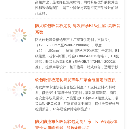
高频声波，显著降低混响时间，同时具备优异的抗冲击
性和装饰适配性，是工业降噪与高端空间声学设计的理
想选择。
防火软包吸音板定制-粤发声学B1级阻燃+高吸音
系数
防火软包吸音板选粤声！厂家直供定制，支持尺寸
（1200×600mm至2400×1200mm）、厚度
（25mm/50mm）、饰面（防火布艺/皮革）全定制。B1
级阻燃（芯材+饰面，符合GB8624-2012标准）、E1级
环保，吸音系数高达0.9（符合GB/T 17249.1-2000标
准）。提供声学设计、施工指导一站式服务，适用于影
院、会议室、体育馆等场景。
软包吸音板定制粤发声学厂家全维度定制直供
粤发声学专注软包吸音板定制生产！支持皮料/布料材
质、颜色/尺寸/厚度全维度定制，满足家庭影院、酒店、
会议室等场景需求。产品通过E1环保+B1阻燃认证，吸
音系数NRC≥0.8，厂家直供无中间商，提供免费寄样与
检测报告，15年经验保障定制品质！
防火防撞布艺吸音软包定制厂家 - KTV/影院/体
育馆专用吸音板 | 阻燃A级认证