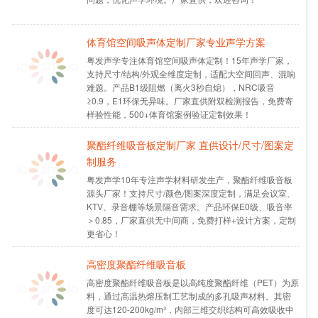
体育馆空间吸声体定制厂家专业声学方案
粤发声学专注体育馆空间吸声体定制！15年声学厂家，
支持尺寸/结构/外观全维度定制，适配大空间回声、混响
难题。产品B1级阻燃（离火3秒自熄），NRC吸音
≥0.9，E1环保无异味。厂家直供附双检测报告，免费寄
样验性能，500+体育馆案例验证定制效果！
聚酯纤维吸音板定制厂家 直供设计/尺寸/图案定
制服务​
粤发声学10年专注声学材料研发生产，聚酯纤维吸音板
源头厂家！支持尺寸/颜色/图案深度定制，满足会议室、
KTV、录音棚等场景隔音需求。产品环保E0级、吸音率
＞0.85，厂家直供无中间商，免费打样+设计方案，定制
更省心！
高密度聚酯纤维吸音板
高密度聚酯纤维吸音板是以高纯度聚酯纤维（PET）为原
料，通过高温热熔压制工艺制成的多孔吸声材料。其密
度可达120-200kg/m³，内部三维交织结构可高效吸收中