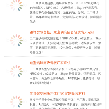
工厂直供金属超微孔铝蜂窝吸音板！0.3-0.8mm超微孔
+铝蜂窝芯，NRC≥0.9，A2级防火，3kg/㎡轻质高强。
支持定制孔型/颜色/规格，适配商场、影院、工厂等场
景。15年声学定制经验，免费样品+方案设计，降噪隔音
优选！
铝蜂窝隔音板厂家直供高隔音轻质防火定制
工厂直供铝蜂窝隔音板！NRR≥35dB，A2级防火，3kg/
㎡轻质高强。支持定制孔型/颜色/厚度，适配会议室、酒
店、家庭影院等场景。10年质保，免费声学方案，降噪
隔音优选！
造型铝蜂窝吸音板厂家直供
工厂直供造型铝蜂窝吸音板！支持异形/浮雕/图案定制，
NRC≥0.9，A2级防火，3kg/㎡轻质高强。适配酒店、艺
术空间、商业综合体等场景，10年质保，免费打样，吸
音+美学双定制！
体育馆空间吸声体厂家 定制吸音材料
粤发声学是专业体育馆空间吸声体生产厂家，提供高效
吸音、A级防火、可定制的吊顶吸音板。解决体育馆回声
问题，优化声学环境。厂家直供，欢迎咨询！