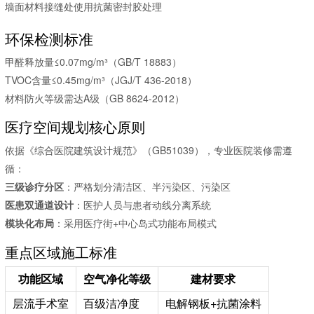
墙面材料接缝处使用抗菌密封胶处理
环保检测标准
甲醛释放量≤0.07mg/m³（GB/T 18883）
TVOC含量≤0.45mg/m³（JGJ/T 436-2018）
材料防火等级需达A级（GB 8624-2012）
医疗空间规划核心原则
依据《综合医院建筑设计规范》（GB51039），专业医院装修需遵
循：
三级诊疗分区
：严格划分清洁区、半污染区、污染区
医患双通道设计
：医护人员与患者动线分离系统
模块化布局
：采用医疗街+中心岛式功能布局模式
重点区域施工标准
功能区域
空气净化等级
建材要求
层流手术室
百级洁净度
电解钢板+抗菌涂料