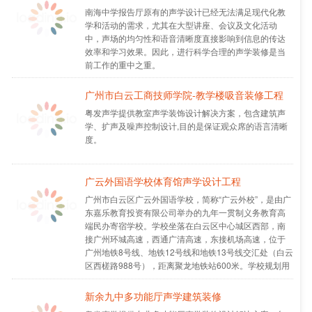
南海中学报告厅原有的声学设计已经无法满足现代化教
学和活动的需求，尤其在大型讲座、会议及文化活动
中，声场的均匀性和语音清晰度直接影响到信息的传达
效率和学习效果。因此，进行科学合理的声学装修是当
前工作的重中之重。
广州市白云工商技师学院-教学楼吸音装修工程
粤发声学提供教室声学装饰设计解决方案，包含建筑声
学、扩声及噪声控制设计,目的是保证观众席的语言清晰
度。
广云外国语学校体育馆声学设计工程
广州市白云区广云外国语学校，简称“广云外校”，是由广
东嘉乐教育投资有限公司举办的九年一贯制义务教育高
端民办寄宿学校。学校坐落在白云区中心城区西部，南
接广州环城高速，西通广清高速，东接机场高速，位于
广州地铁8号线、地铁12号线和地铁13号线交汇处（白云
区西槎路988号），距离聚龙地铁站600米。学校规划用
地300亩，一期开发50亩，总投资5亿元，拥有近1700个
学位的办学规模。学校按照省一级学校标准建设，配置
新余九中多功能厅声学建筑装修
高标准功能场室和运动设施，智慧校园教育教学设备实