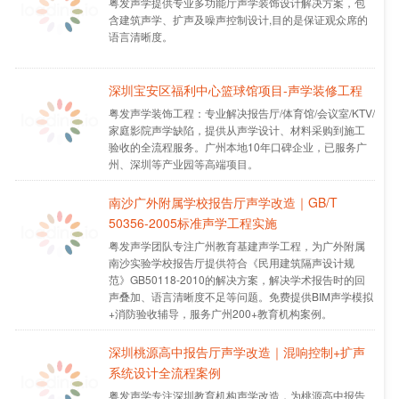
粤发声学提供专业多功能厅声学装饰设计解决方案，包
现校园全覆盖。
含建筑声学、扩声及噪声控制设计,目的是保证观众席的
语言清晰度。
深圳宝安区福利中心篮球馆项目-声学装修工程
粤发声学装饰工程：专业解决报告厅/体育馆/会议室/KTV/
家庭影院声学缺陷，提供从声学设计、材料采购到施工
验收的全流程服务。广州本地10年口碑企业，已服务广
州、深圳等产业园等高端项目。
南沙广外附属学校报告厅声学改造｜GB/T
50356-2005标准声学工程实施
粤发声学团队专注广州教育基建声学工程，为广外附属
南沙实验学校报告厅提供符合《民用建筑隔声设计规
范》GB50118-2010的解决方案，解决学术报告时的回
声叠加、语言清晰度不足等问题。免费提供BIM声学模拟
+消防验收辅导，服务广州200+教育机构案例。
深圳桃源高中报告厅声学改造｜混响控制+扩声
系统设计全流程案例
粤发声学专注深圳教育机构声学改造，为桃源高中报告