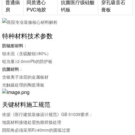
普通病
同质透心
抗菌医疗级硅酸
穿孔吸音石
房
PVC地胶
钙板
膏板
特种材料技术参数
防辐射材料
：
钡水泥（含硫酸钡≥80%）
铅当量≥2.0mmPb的防护板
抗菌材料
：
含银离子涂层的金属板材
光触媒处理的陶瓷薄板
关键材料施工规范
依据《医疗建筑装修设计规范》GB 51039要求：
地面材料接缝处需热熔焊接处理
阴阳角必须采用R≥40mm的圆弧过渡