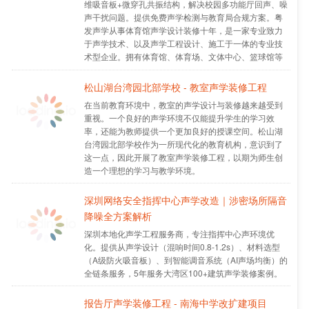
维吸音板+微穿孔共振结构，解决校园多功能厅回声、噪
声干扰问题。提供免费声学检测与教育局合规方案。粤
发声学从事体育馆声学设计装修十年，是一家专业致力
于声学技术、以及声学工程设计、施工于一体的专业技
术型企业。拥有体育馆、体育场、文体中心、篮球馆等
多种场所声学设计装修案例和噪声治理工程案例。
松山湖台湾园北部学校 - 教室声学装修工程
在当前教育环境中，教室的声学设计与装修越来越受到
重视。一个良好的声学环境不仅能提升学生的学习效
率，还能为教师提供一个更加良好的授课空间。松山湖
台湾园北部学校作为一所现代化的教育机构，意识到了
这一点，因此开展了教室声学装修工程，以期为师生创
造一个理想的学习与教学环境。
深圳网络安全指挥中心声学改造｜涉密场所隔音
降噪全方案解析
深圳本地化声学工程服务商，专注指挥中心声环境优
化。提供从声学设计（混响时间0.8-1.2s）、材料选型
（A级防火吸音板）、到智能调音系统（AI声场均衡）的
全链条服务，5年服务大湾区100+建筑声学装修案例。
报告厅声学装修工程 - 南海中学改扩建项目